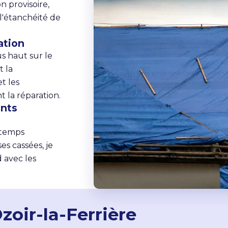
on provisoire,
 l'étanchéité de
ration
us haut sur le
t la
et les
t la réparation.
ents
 temps
es cassées, je
d avec les
zoir-la-Ferrière