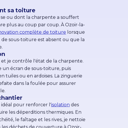
t sa toiture
e ou dont la charpente a souffert
pare plus au coup par coup. À Ozoir-la-
novation complète de toiture
lorsque
an de sous-toiture est absent ou que la
e.
on
t je contrôle l'état de la charpente.
e un écran de sous-toiture, puis
en tuiles ou en ardoises. La zinguerie
refaite dans la foulée pour assurer
le.
chantier
idéal pour renforcer l'
isolation
des
ire les déperditions thermiques. En
héité, le faîtage et les rives, je nettoie
e les déchets de couverture à Ozoir-