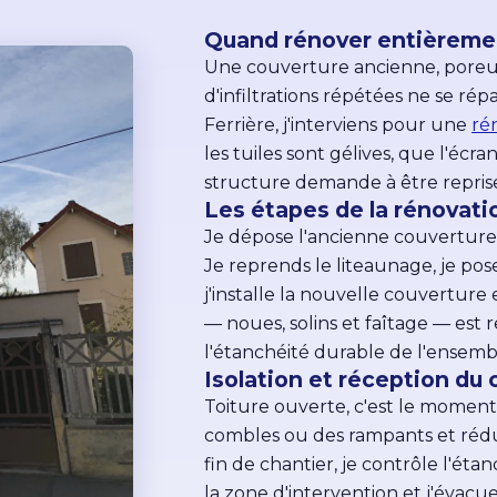
Quand rénover entièremen
Une couverture ancienne, poreus
d'infiltrations répétées ne se ré
Ferrière, j'interviens pour une
ré
les tuiles sont gélives, que l'écr
structure demande à être repris
Les étapes de la rénovati
Je dépose l'ancienne couverture e
Je reprends le liteaunage, je pos
j'installe la nouvelle couverture 
— noues, solins et faîtage — est 
l'étanchéité durable de l'ensemb
Isolation et réception du 
Toiture ouverte, c'est le moment 
combles ou des rampants et rédu
fin de chantier, je contrôle l'étanc
la zone d'intervention et j'évacu