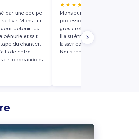
★★★★★
lisé par une équipe
Monsieur Lafleur est très
réactive. Monsieur
professionnel. Il nous a arrangé u
pour obtenir les
gros problème de toiture non pr
 pénurie et sait
Il a su être réactif et ne pas nous
tape du chantier.
laisser dans une situation compli
aits de notre
Nous recommandons à 100 %.
ous recommandons
re