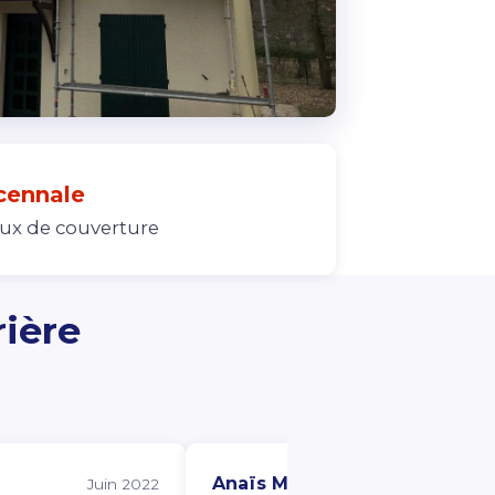
cennale
aux de couverture
rière
Anaïs Mouchotte
Juin 2022
Juille