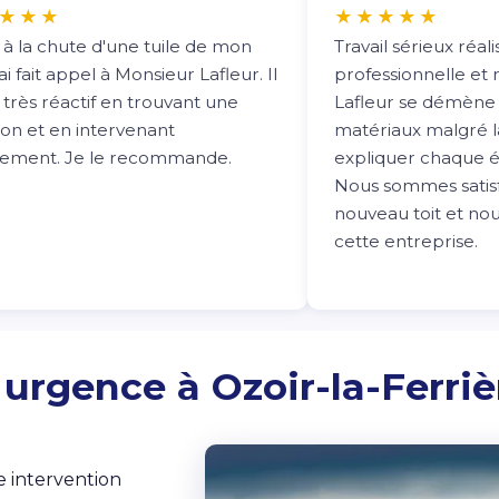
★★★
★★★★★
 à la chute d'une tuile de mon
Travail sérieux réa
j'ai fait appel à Monsieur Lafleur. Il
professionnelle et 
 très réactif en trouvant une
Lafleur se démène 
ion et en intervenant
matériaux malgré la
dement. Je le recommande.
expliquer chaque é
Nous sommes satisf
nouveau toit et n
cette entreprise.
urgence à Ozoir-la-Ferriè
e intervention