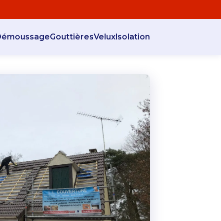
Démoussage
Gouttières
Velux
Isolation