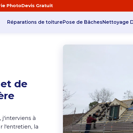
rie Photo
Devis Gratuit
Réparations de toiture
Pose de Bâches
Nettoyage 
 et de
ère
j'interviens à
l'entretien, la