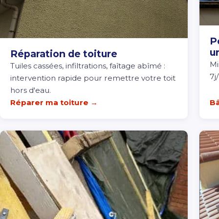
P
u
Réparation de toiture
Mi
Tuiles cassées, infiltrations, faîtage abîmé :
7j
intervention rapide pour remettre votre toit
hors d'eau.
Réparer ma toiture →
Bâ