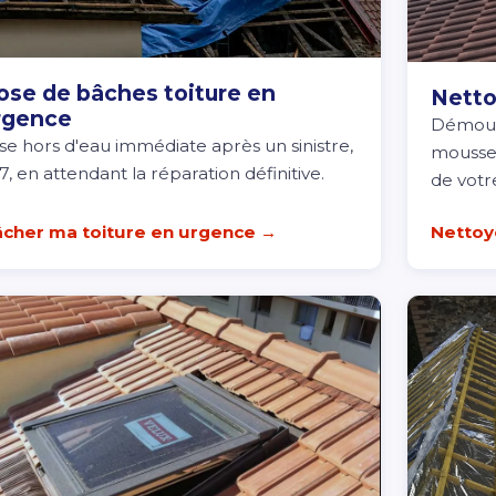
ose de bâches toiture en
Netto
rgence
Démouss
se hors d'eau immédiate après un sinistre,
mousses
/7, en attendant la réparation définitive.
de votre
cher ma toiture en urgence →
Nettoy